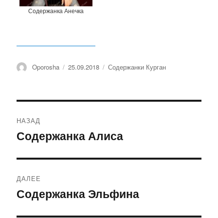
Содержанка Анечка
Автор
Oporosha
Опубликовано
25.09.2018
Рубрики
Содержанки Курган
Навигация
НАЗАД
по
Содержанка Алиса
Предыдущая
запись:
записям
ДАЛЕЕ
Содержанка Эльфина
Следующая
запись: