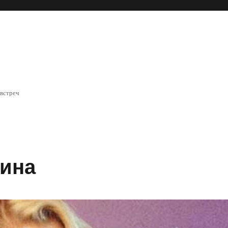
 встреч
лина