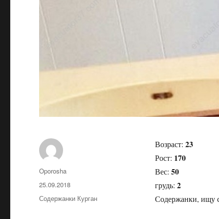
23
Возраст:
170
Рост:
50
Автор
Oporosha
Вес:
2
Опубликовано
25.09.2018
грудь:
Рубрики
Содержанки Курган
Содержанки, ищу с