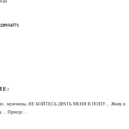
рган
028934571
ИЕ:
я, но , мужчины, НЕ БОЙТЕСЬ ДРАТЬ МЕНЯ В ПОПУ… Живу в
шу… Приеду…