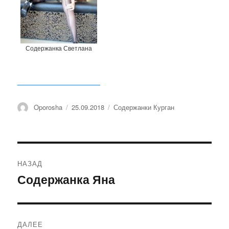
Содержанка Светлана
Автор
Oporosha
Опубликовано
25.09.2018
Рубрики
Содержанки Курган
Навигация
НАЗАД
по
Содержанка Яна
Предыдущая
запись:
записям
ДАЛЕЕ