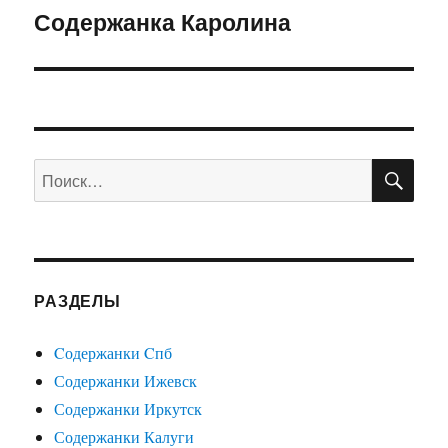
Содержанка Каролина
Следующая
запись:
ПО
Искать:
РАЗДЕЛЫ
Cодержанки Cпб
Содержанки Ижевск
Содержанки Иркутск
Содержанки Калуги