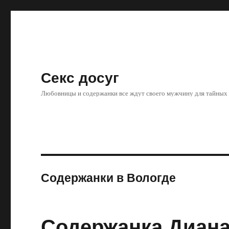
Секс досуг
Любовницы и содержанки все ждут своего мужчину для тайных
Содержанки в Вологде
Содержанка Диан