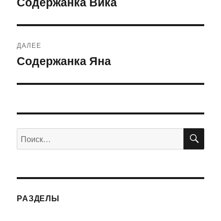
Содержанка Вика
Предыдущая
запись:
записям
ДАЛЕЕ
Содержанка Яна
Следующая
запись:
ПО
Искать:
РАЗДЕЛЫ