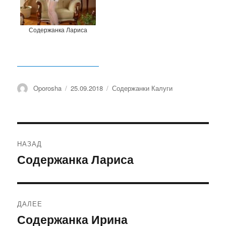
Содержанка Лариса
Автор
Oporosha
Опубликовано
25.09.2018
Рубрики
Содержанки Калуги
Навигация
НАЗАД
по
Содержанка Лариса
Предыдущая
запись:
записям
ДАЛЕЕ
Содержанка Ирина
Следующая