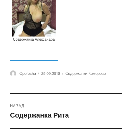
Содержанка Александра
Автор
Oporosha
Опубликовано
25.09.2018
Рубрики
Содержанки Кемерово
Навигация
НАЗАД
по
Содержанка Рита
Предыдущая
запись:
записям