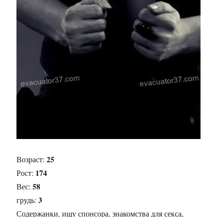
25
Возраст:
174
Рост:
58
Вес:
3
грудь:
Содержанки, ищу спонсора, знакомства для секса,