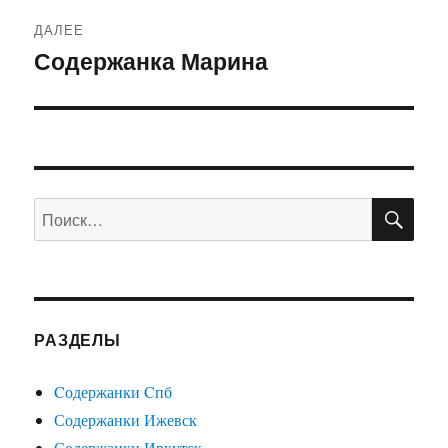
ДАЛЕЕ
Содержанка Марина
Следующая
запись:
ПО
Искать:
РАЗДЕЛЫ
Cодержанки Cпб
Содержанки Ижевск
Содержанки Иркутск