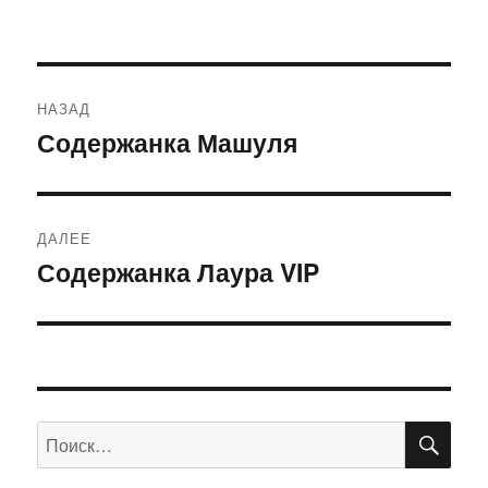
Навигация
НАЗАД
по
Содержанка Машуля
Предыдущая
запись:
записям
ДАЛЕЕ
Содержанка Лаура VIP
Следующая
запись:
ПО
Искать: