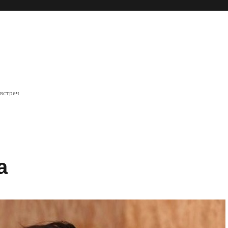
 встреч
а