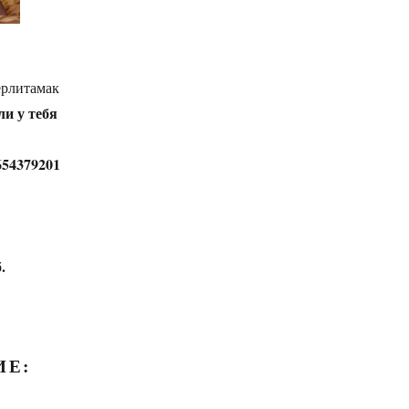
ерлитамак
ли у тебя
654379201
.
ИЕ: