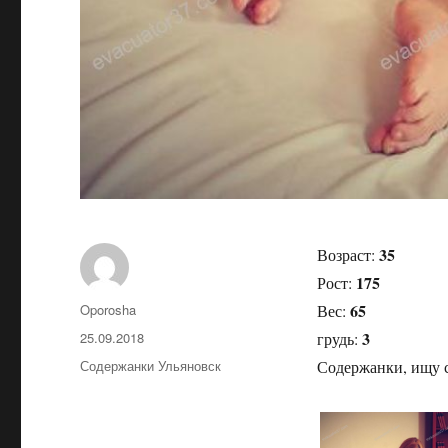
35
Возраст:
175
Рост:
65
Автор
Oporosha
Вес:
3
Опубликовано
25.09.2018
грудь:
Рубрики
Содержанки Ульяновск
Содержанки, ищу с