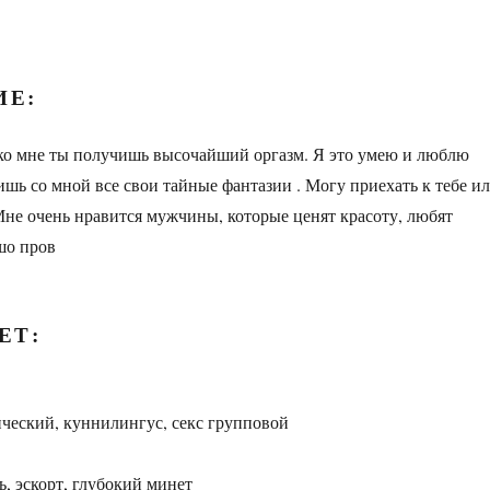
ИЕ:
ко мне ты получишь высочайший оргазм. Я это умею и люблю
ишь со мной все свои тайные фантазии . Могу приехать к тебе и
 Мне очень нравится мужчины, которые ценят красоту, любят
шо пров
ЕТ:
ический, куннилингус, секс групповой
ь, эскорт, глубокий минет