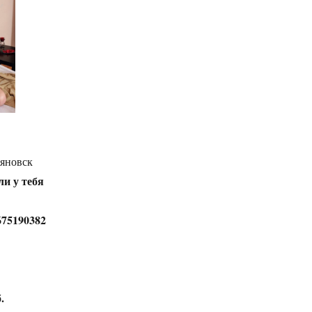
яновск
ли у тебя
675190382
.