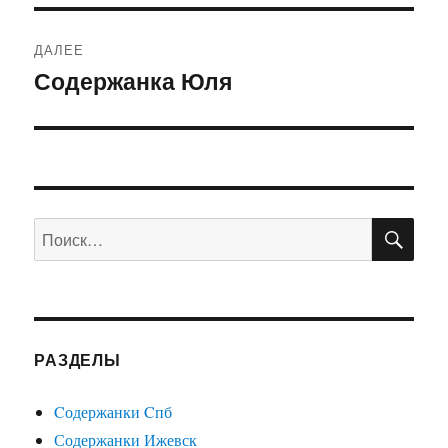
ДАЛЕЕ
Содержанка Юля
Следующая
запись:
ПО
Искать:
РАЗДЕЛЫ
Cодержанки Cпб
Содержанки Ижевск