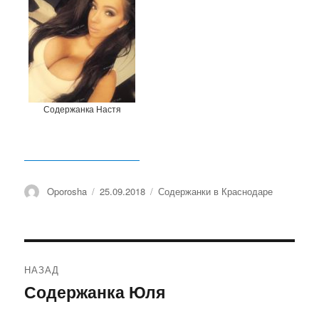
Содержанка Настя
Автор
Oporosha
Опубликовано
25.09.2018
Рубрики
Содержанки в Краснодаре
Навигация
НАЗАД
по
Содержанка Юля
Предыдущая
запись:
записям